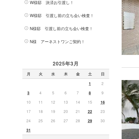
W様邸 決済お引渡し！
W様邸 引渡し前の立ち会い検査！
N様邸 引渡し前の立ち会い検査！
N様 アーネストワンご契約！
2025年3月
月
火
水
木
金
土
日
1
2
3
4
5
6
7
8
9
10
11
12
13
14
15
16
17
18
19
20
21
22
23
24
25
26
27
28
29
30
31