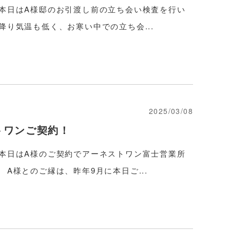
 本日はA様邸のお引渡し前の立ち会い検査を行い
降り気温も低く、お寒い中での立ち会...
2025/03/08
トワンご契約！
 本日はA様のご契約でアーネストワン富士営業所
 A様とのご縁は、昨年9月に本日ご...